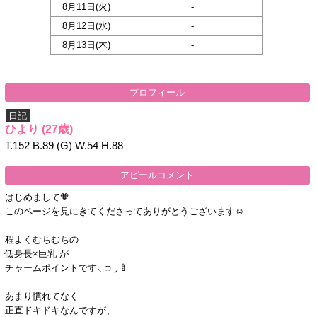
8月11日(
火
)
-
8月12日(
水
)
-
8月13日(
木
)
-
プロフィール
日記
ひより
(27歳)
T.152 B.89 (G) W.54 H.88
アピールコメント
はじめまして🧡
このページを見にきてくださってありがとうございます☺️
程よくむちむちの
低身長×巨乳 が
チャームポイントです⸜ ෆ ⸝‍🍼
あまり慣れてなく
正直ドキドキなんですが、